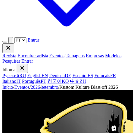
Entrar
Revista
Encontrar artista
Eventos
Tatuagens
Empresas
Modelos
Pesquisar
Entrar
Idioma
Русский
RU
English
EN
Deutsch
DE
Español
ES
Français
FR
Italiano
IT
Português
PT
한국어
KO
中文
ZH
Início
/
Eventos
/
2026
/
setembro
/
Kustom Kulture Blast-off 2026