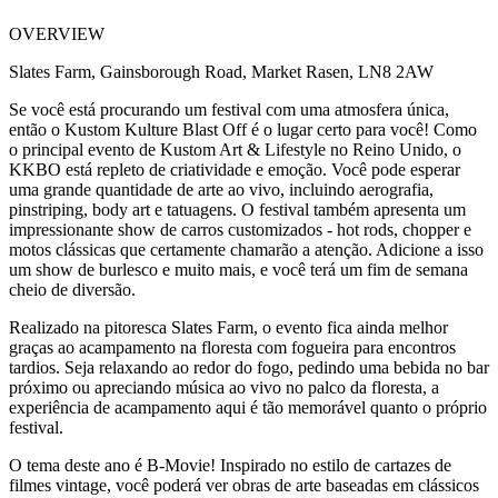
OVERVIEW
Slates Farm, Gainsborough Road, Market Rasen, LN8 2AW
Se você está procurando um festival com uma atmosfera única,
então o Kustom Kulture Blast Off é o lugar certo para você! Como
o principal evento de Kustom Art & Lifestyle no Reino Unido, o
KKBO está repleto de criatividade e emoção. Você pode esperar
uma grande quantidade de arte ao vivo, incluindo aerografia,
pinstriping, body art e tatuagens. O festival também apresenta um
impressionante show de carros customizados - hot rods, chopper e
motos clássicas que certamente chamarão a atenção. Adicione a isso
um show de burlesco e muito mais, e você terá um fim de semana
cheio de diversão.
Realizado na pitoresca Slates Farm, o evento fica ainda melhor
graças ao acampamento na floresta com fogueira para encontros
tardios. Seja relaxando ao redor do fogo, pedindo uma bebida no bar
próximo ou apreciando música ao vivo no palco da floresta, a
experiência de acampamento aqui é tão memorável quanto o próprio
festival.
O tema deste ano é B-Movie! Inspirado no estilo de cartazes de
filmes vintage, você poderá ver obras de arte baseadas em clássicos