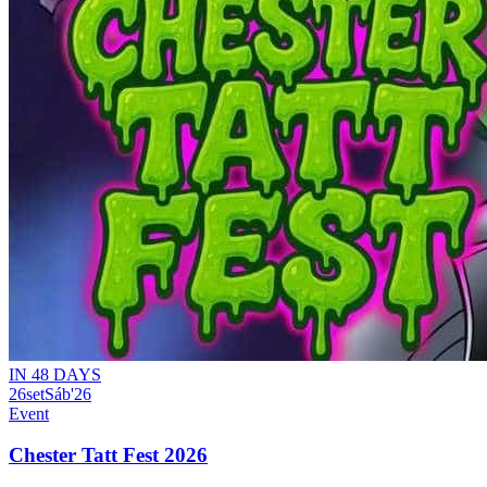
IN 48 DAYS
26
set
Sáb
'26
Event
Chester Tatt Fest 2026