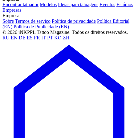
Encontrar tatuador
Modelos
Ideias para tatuagens
Eventos
Estúdios
Empresas
Empresa
Sobre
Termos de serviço
Política de privacidade
Política Editorial
(EN)
Política de Publicidade (EN)
© 2026 iNKPPL Tattoo Magazine. Todos os direitos reservados.
RU
EN
DE
ES
FR
IT
PT
KO
ZH