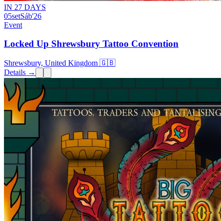
IN 27 DAYS
05
set
Sáb
'26
Event
Locked Up Shrewsbury Tattoo Convention
Shrewsbury, United Kingdom 🇬🇧
Details →