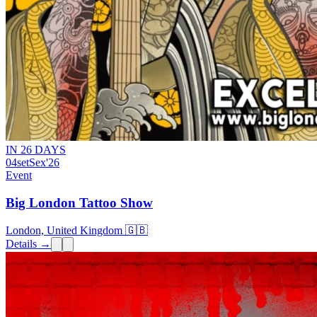
IN 26 DAYS
04
set
Sex
'26
Event
Big London Tattoo Show
London, United Kingdom 🇬🇧
Details →