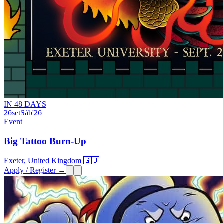
IN 48 DAYS
26
set
Sáb
'26
Event
Big Tattoo Burn-Up
Exeter, United Kingdom 🇬🇧
Apply / Register →