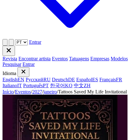
Entrar
Revista
Encontrar artista
Eventos
Tatuagens
Empresas
Modelos
Pesquisar
Entrar
Idioma
English
EN
Русский
RU
Deutsch
DE
Español
ES
Français
FR
Italiano
IT
Português
PT
한국어
KO
中文
ZH
Início
/
Eventos
/
2027
/
janeiro
/
Tattoos Saved My Life Invitational