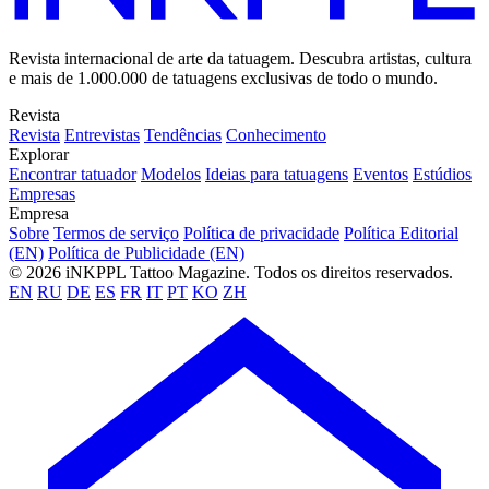
Revista internacional de arte da tatuagem. Descubra artistas, cultura
e mais de 1.000.000 de tatuagens exclusivas de todo o mundo.
Revista
Revista
Entrevistas
Tendências
Conhecimento
Explorar
Encontrar tatuador
Modelos
Ideias para tatuagens
Eventos
Estúdios
Empresas
Empresa
Sobre
Termos de serviço
Política de privacidade
Política Editorial
(EN)
Política de Publicidade (EN)
© 2026 iNKPPL Tattoo Magazine. Todos os direitos reservados.
EN
RU
DE
ES
FR
IT
PT
KO
ZH