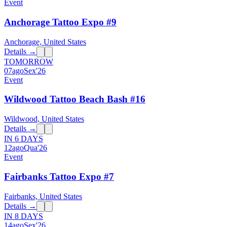
Event
Anchorage Tattoo Expo #9
Anchorage, United States
Details →
TOMORROW
07
ago
Sex
'26
Event
Wildwood Tattoo Beach Bash #16
Wildwood, United States
Details →
IN 6 DAYS
12
ago
Qua
'26
Event
Fairbanks Tattoo Expo #7
Fairbanks, United States
Details →
IN 8 DAYS
14
ago
Sex
'26