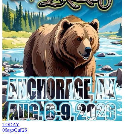
TODAY
06
ago
Qui
'26