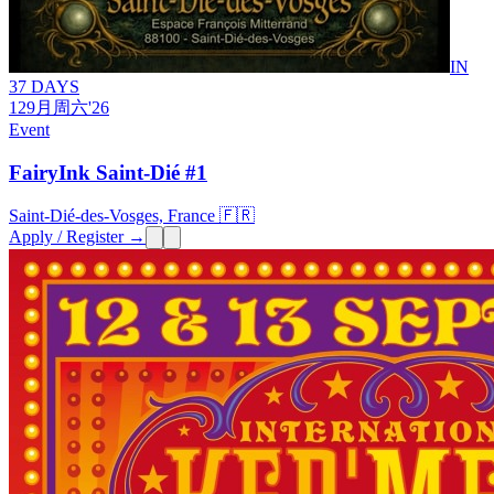
IN
37 DAYS
12
9月
周六
'26
Event
FairyInk Saint-Dié #1
Saint-Dié-des-Vosges, France 🇫🇷
Apply / Register →