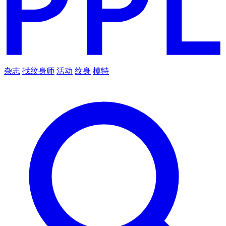
杂志
找纹身师
活动
纹身
模特