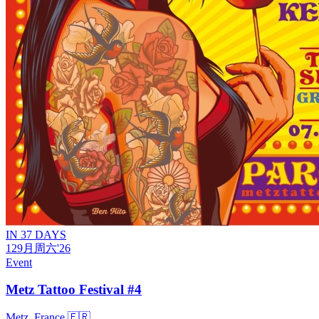
IN 37 DAYS
12
9月
周六
'26
Event
Metz Tattoo Festival #4
Metz, France 🇫🇷