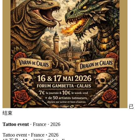
已
结束
Tattoo event
· France · 2026
Tattoo event
·
France
·
2026