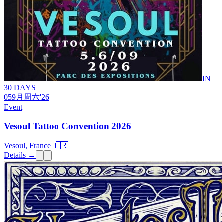
IN
30 DAYS
05
9月
周六
'26
Event
Vesoul Tattoo Convention 2026
Vesoul, France 🇫🇷
Details →