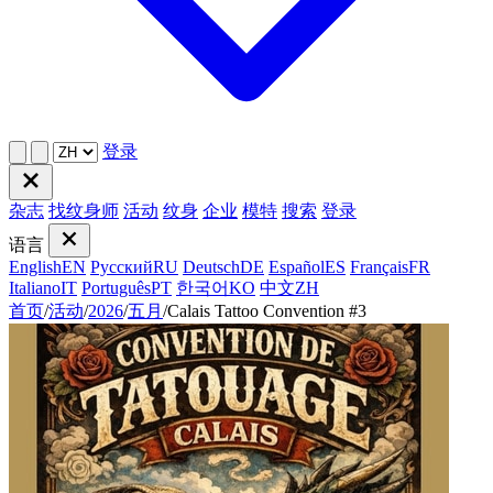
登录
杂志
找纹身师
活动
纹身
企业
模特
搜索
登录
语言
English
EN
Русский
RU
Deutsch
DE
Español
ES
Français
FR
Italiano
IT
Português
PT
한국어
KO
中文
ZH
首页
/
活动
/
2026
/
五月
/
Calais Tattoo Convention #3