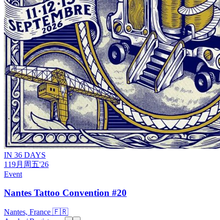
IN 36 DAYS
11
9月
周五
'26
Event
Nantes Tattoo Convention #20
Nantes, France 🇫🇷