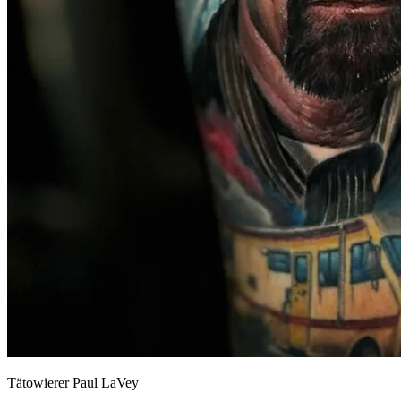
Tätowierer Paul LaVey