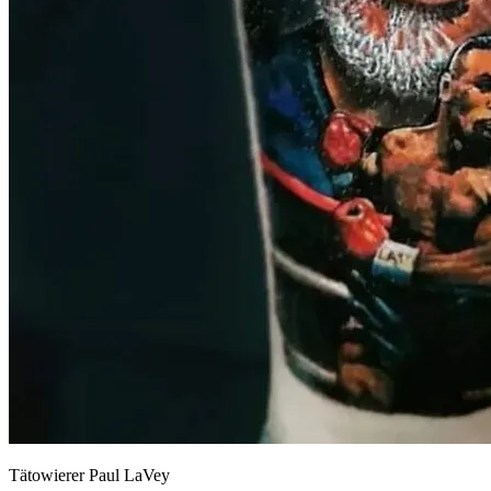
Tätowierer Paul LaVey