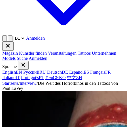
Anmelden
Magazin
Künstler finden
Veranstaltungen
Tattoos
Unternehmen
Models
Suche
Anmelden
Sprache
English
EN
Русский
RU
Deutsch
DE
Español
ES
Français
FR
Italiano
IT
Português
PT
한국어
KO
中文
ZH
Startseite
/
Interview
/
Die Welt des Horrorkinos in den Tattoos von
Paul LaVey