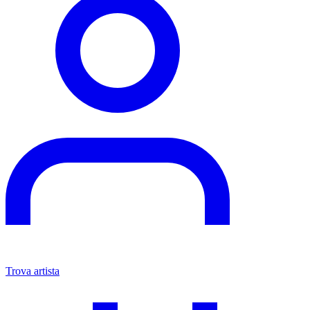
Andrew Novikov
Author, iNKPPL Magazine
Tag
#TattooArtists
#Blackwork
#colortattoo
#DesignTattoo
Leggi anche