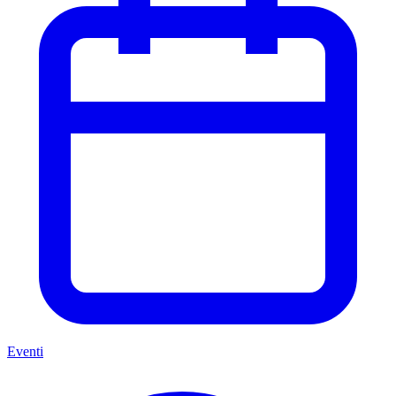
Artisti di tatuaggi
L'importanza del design a mano libera nel tatuaggio
botanico
iNKPPL