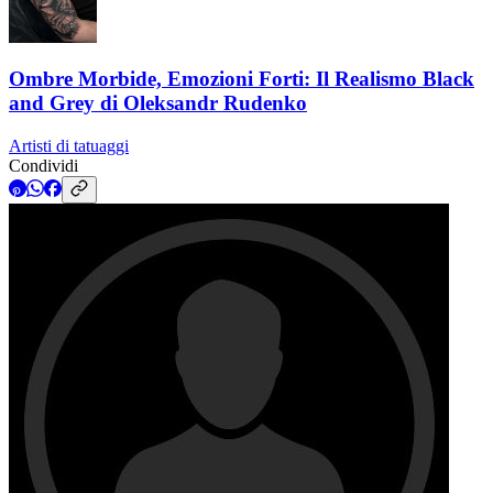
Guarda anche
← Incredibile fotorealistica di Steve Butcher
Il tatuaggio in stile
sketch di Luca Testadiferro
Ma non importa quale stile o tecnica Mirko Sata utilizza nei suoi
tatuaggi - tutti sono concettuali!
In alcuni dei suoi lavori si può notare una caratteristica che li unisce
tra loro - l'intreccio di serpenti contrastanti.
Questa tecnica ricorda il concetto di Yin-Yang - esprimendo
l'equilibrio tra opposti nel mondo.