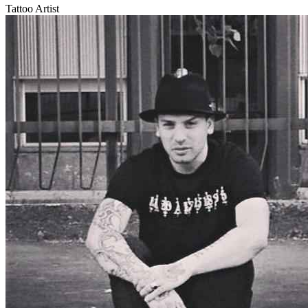
Le migliori storie di tatuaggi — ogni settimana
Artisti, tecniche,
eventi. Niente spam.
Subscribe
Nel suo lavoro di tatuaggio il maestro non si limita a una sola
tecnica. Esplora il punto, i grafici, i colori e gli elementi astratti.
Mirko esegue anche tatuaggi solo con pittura bianca. È difficile dire
come apparirà un tatuaggio bianco completamente guarito, ma un
tatuaggio fresco di questo tipo sembra molto insolito.