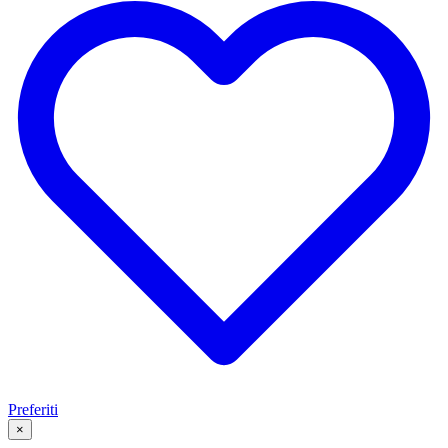
Artisti di tatuaggi
L'"Impero Romano" nei Tatuaggi Monumentali di
Evgeny Antsupov
iNKPPL