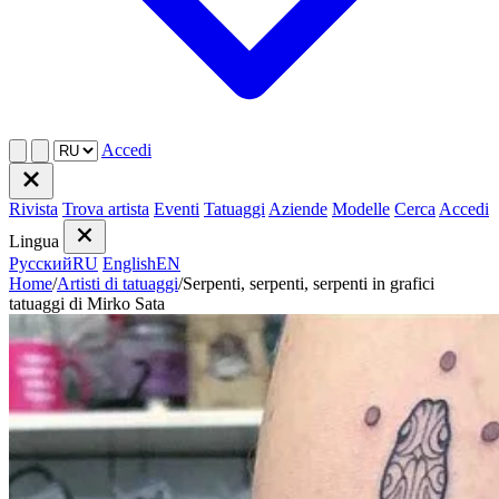
Accedi
Rivista
Trova artista
Eventi
Tatuaggi
Aziende
Modelle
Cerca
Accedi
Lingua
Русский
RU
English
EN
Home
/
Artisti di tatuaggi
/
Serpenti, serpenti, serpenti in grafici
tatuaggi di Mirko Sata