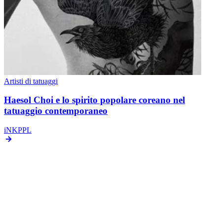
Guarda anche
← Il tatuaggio in stile sketch di Luca Testadiferro
Incredibile
fotorealistica di Steve Butcher
Find Your Artist
Tattoo artists worldwide