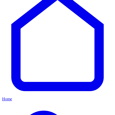
Artisti di tatuaggi
Ombre Morbide, Emozioni Forti: Il Realismo Black
and Grey di Oleksandr Rudenko
Artisti di tatuaggi
Condividi