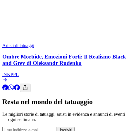
Mirko Sata
@mirkosata
COLOR
BLACK
AUTHORS STYLE
Master Profile
Popular Now