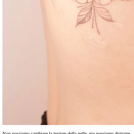
Non possiamo cambiare la texture della pelle, ma possiamo distrarre