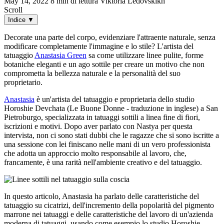
May 14, 2022
8 min di lettura
Viktoria Ledovskikh
Scroll
Indice
▼
Decorate una parte del corpo, evidenziare l'attraente naturale, senza
modificare completamente l'immagine e lo stile? L'artista del
tatuaggio
Anastasia Green
sa come utilizzare linee pulite, forme
botaniche eleganti e un ago sottile per creare un motivo che non
comprometta la bellezza naturale e la personalità del suo
proprietario.
Anastasia
è un'artista del tatuaggio e proprietaria dello studio
Horoshie Devchata (Le Buone Donne - traduzione in inglese) a San
Pietroburgo, specializzata in tatuaggi sottili a linea fine di fiori,
iscrizioni e motivi. Dopo aver parlato con Nastya per questa
intervista, non ci sono stati dubbi che le ragazze che si sono iscritte a
una sessione con lei finiscano nelle mani di un vero professionista
che adotta un approccio molto responsabile al lavoro, che,
francamente, è una rarità nell'ambiente creativo e del tatuaggio.
In questo articolo, Anastasia ha parlato delle caratteristiche del
tatuaggio su cicatrizi, dell'incremento della popolarità del pigmento
marrone nei tatuaggi e delle caratteristiche del lavoro di un'azienda
moderna di tatuaggi, usando come esempio lo studio Horoshie