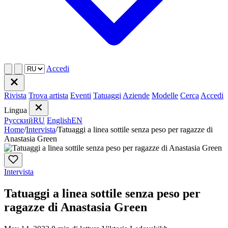
Accedi
Rivista
Trova artista
Eventi
Tatuaggi
Aziende
Modelle
Cerca
Accedi
Lingua
Русский
RU
English
EN
Home
/
Intervista
/
Tatuaggi a linea sottile senza peso per ragazze di
Anastasia Green
Intervista
Tatuaggi a linea sottile senza peso per
ragazze di Anastasia Green