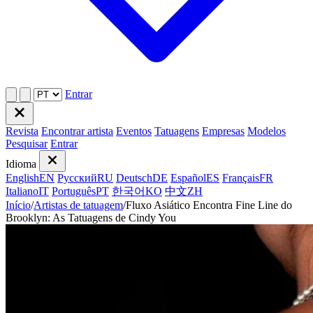
Entrar
Revista
Encontrar artista
Eventos
Tatuagens
Empresas
Modelos
Pesquisar
Entrar
Idioma
English
EN
Русский
RU
Deutsch
DE
Español
ES
Français
FR
Italiano
IT
Português
PT
한국어
KO
中文
ZH
Início
/
Artistas de tatuagem
/
Fluxo Asiático Encontra Fine Line do
Brooklyn: As Tatuagens de Cindy You