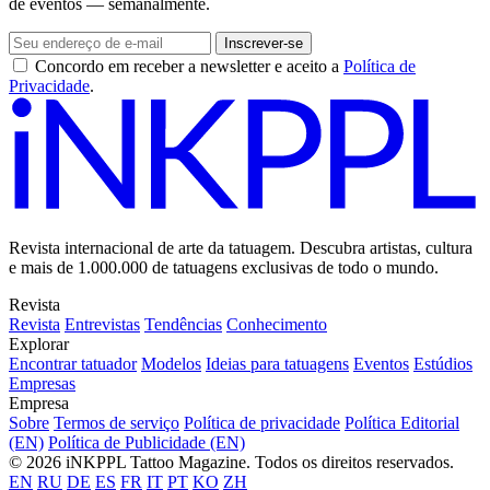
de eventos — semanalmente.
Inscrever-se
Concordo em receber a newsletter e aceito a
Política de
Privacidade
.
Revista internacional de arte da tatuagem. Descubra artistas, cultura
e mais de 1.000.000 de tatuagens exclusivas de todo o mundo.
Revista
Revista
Entrevistas
Tendências
Conhecimento
Explorar
Encontrar tatuador
Modelos
Ideias para tatuagens
Eventos
Estúdios
Empresas
Empresa
Sobre
Termos de serviço
Política de privacidade
Política Editorial
(EN)
Política de Publicidade (EN)
© 2026 iNKPPL Tattoo Magazine. Todos os direitos reservados.
EN
RU
DE
ES
FR
IT
PT
KO
ZH