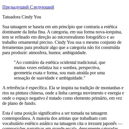
Предыдущий
Следующий
Tatuadora Cindy You
Sua tatuagem se baseia em um princípio que contraria a estética
dominante da linha fina. A categoria, em sua forma nova-iorquina,
tem se refinado em direção ao microrrealismo fotográfico e ao
trabalho ornamental preciso. Cindy You usa o mesmo conjunto de
ferramentas para produzir algo que a categoria não foi construída
para produzir: atmosfera, humor, ambiguidade.
"Ao contrário da estética ocidental tradicional, que
muitas vezes enfatiza luz e sombra, perspectiva,
geometria exata e forma, sou mais atraída por uma
sensação de suavidade e ambiguidade."
A referência é específica. Ela se inspira na tradição de montanhas e
rios na pintura chinesa, onde a linha carrega movimento e energia e
onde o espaço negativo é tratado como elemento primário, em vez
de plano de fundo.
Esta é uma posição significativa a ser tomada na tatuagem
contemporânea. A maioria dos artistas que trabalham com
vocabulário estético asiático na tatuagem cita o irezumi japonês —
composições narrativas em grande escala, densamente saturadas.