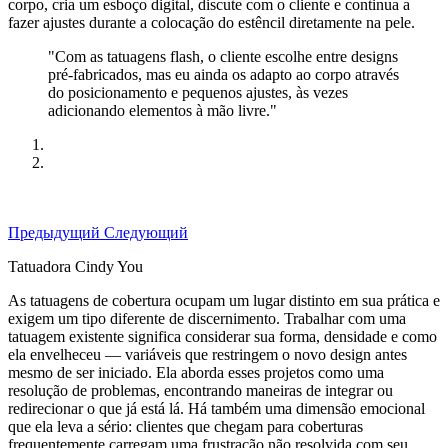
corpo, cria um esboço digital, discute com o cliente e continua a
fazer ajustes durante a colocação do estêncil diretamente na pele.
"Com as tatuagens flash, o cliente escolhe entre designs
pré-fabricados, mas eu ainda os adapto ao corpo através
do posicionamento e pequenos ajustes, às vezes
adicionando elementos à mão livre."
Предыдущий
Следующий
Tatuadora Cindy You
As tatuagens de cobertura ocupam um lugar distinto em sua prática e
exigem um tipo diferente de discernimento. Trabalhar com uma
tatuagem existente significa considerar sua forma, densidade e como
ela envelheceu — variáveis que restringem o novo design antes
mesmo de ser iniciado. Ela aborda esses projetos como uma
resolução de problemas, encontrando maneiras de integrar ou
redirecionar o que já está lá. Há também uma dimensão emocional
que ela leva a sério: clientes que chegam para coberturas
frequentemente carregam uma frustração não resolvida com seu