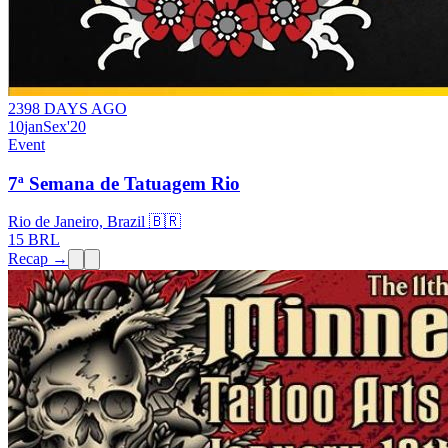
2398 DAYS AGO
10
jan
Sex
'20
Event
7ª Semana de Tatuagem Rio
Rio de Janeiro, Brazil 🇧🇷
15 BRL
Recap →