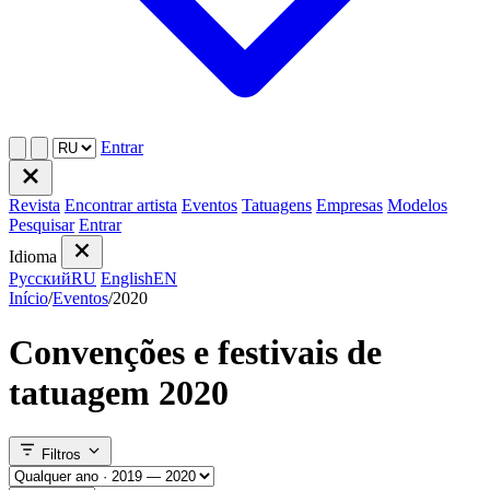
Entrar
Revista
Encontrar artista
Eventos
Tatuagens
Empresas
Modelos
Pesquisar
Entrar
Idioma
Русский
RU
English
EN
Início
/
Eventos
/
2020
Convenções e festivais de
tatuagem 2020
Filtros