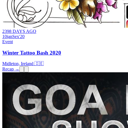
2398 DAYS AGO
10
jan
Sex
'20
Event
Winter Tattoo Bash 2020
Midleton, Ireland 🇮🇪
Recap →