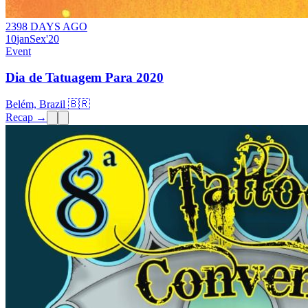
2398 DAYS AGO
10
jan
Sex
'20
Event
Dia de Tatuagem Para 2020
Belém, Brazil 🇧🇷
Recap →