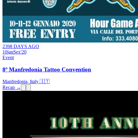
2398 DAYS AGO
10
jan
Sex
'20
Event
8º Manfredonia Tattoo Convention
Manfredonia, Italy 🇮🇹
Recap →