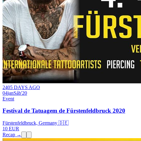
2405 DAYS AGO
04
jan
Sáb
'20
Event
Festival de Tatuagem de Fürstenfeldbruck 2020
Fürstenfeldbruck, Germany 🇩🇪
10 EUR
Recap →