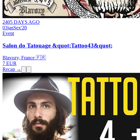
2405 DAYS AGO
03
jan
Sex
'20
Event
Salon do Tatouage &quot;Tattoo43&quot;
Blavozy, France 🇫🇷
7 EUR
Recap →