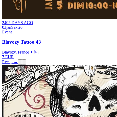
2405 DAYS AGO
03
jan
Sex
'20
Event
Blavozy Tattoo 43
Blavozy, France 🇫🇷
7 EUR
Recap →