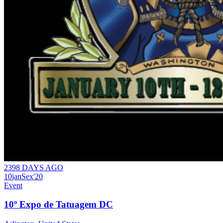
2398 DAYS AGO
10
jan
Sex
'20
Event
10º Expo de Tatuagem DC