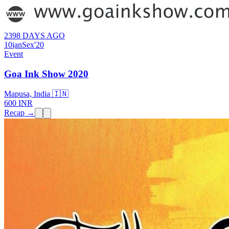
2398 DAYS AGO
10
jan
Sex
'20
Event
Goa Ink Show 2020
Mapusa, India 🇮🇳
600 INR
Recap →