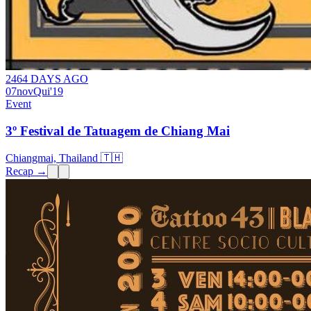
2464 DAYS AGO
07
nov
Qui
'19
Event
3º Festival de Tatuagem de Chiang Mai
Chiangmai, Thailand 🇹🇭
Recap →