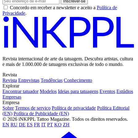
Inscrever-se
Concordo em receber a newsletter e aceito a
Política de
Privacidade
.
Revista internacional de arte da tatuagem. Descubra artistas, cultura
e mais de 1.000.000 de tatuagens exclusivas de todo o mundo.
Revista
Revista
Entrevistas
Tendências
Conhecimento
Explorar
Encontrar tatuador
Modelos
Ideias para tatuagens
Eventos
Estúdios
Empresas
Empresa
Sobre
Termos de serviço
Política de privacidade
Política Editorial
(EN)
Política de Publicidade (EN)
© 2026 iNKPPL Tattoo Magazine. Todos os direitos reservados.
EN
RU
DE
ES
FR
IT
PT
KO
ZH