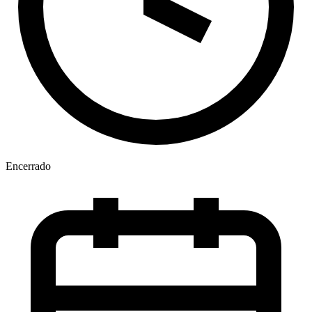
Encerrado