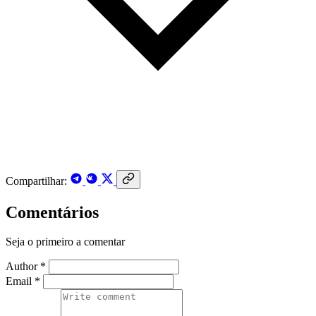
Compartilhar:
Comentários
Seja o primeiro a comentar
Author *
Email *