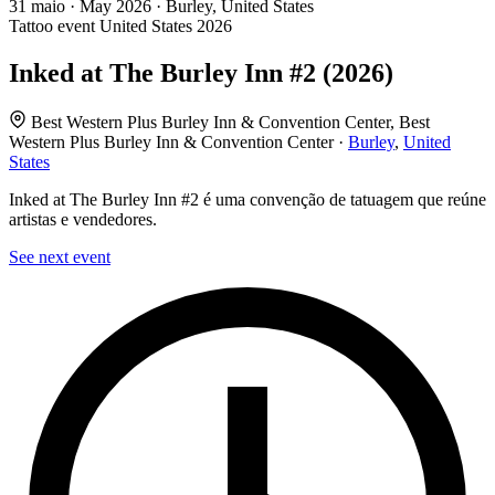
31
maio · May
2026 · Burley, United States
Tattoo event
United States
2026
Inked at The Burley Inn #2 (2026)
Best Western Plus Burley Inn & Convention Center, Best
Western Plus Burley Inn & Convention Center ·
Burley
,
United
States
Inked at The Burley Inn #2 é uma convenção de tatuagem que reúne
artistas e vendedores.
See next event