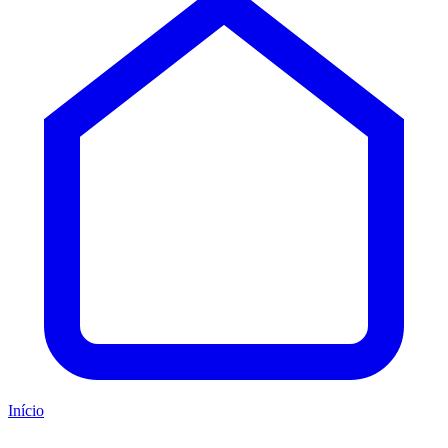
Início