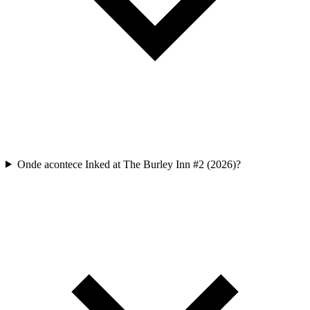
Onde acontece Inked at The Burley Inn #2 (2026)?