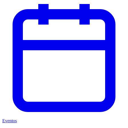
Eventos