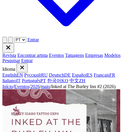
Entrar
Revista
Encontrar artista
Eventos
Tatuagens
Empresas
Modelos
Pesquisar
Entrar
Idioma
English
EN
Русский
RU
Deutsch
DE
Español
ES
Français
FR
Italiano
IT
Português
PT
한국어
KO
中文
ZH
Início
/
Eventos
/
2026
/
maio
/
Inked at The Burley Inn #2 (2026)