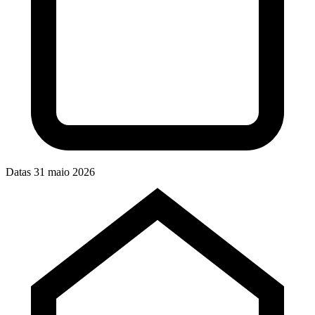
Datas
31 maio 2026