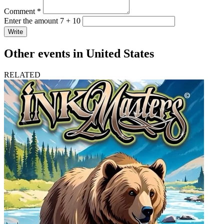
Comment *
Enter the amount 7 + 10
Write
Other events in United States
RELATED