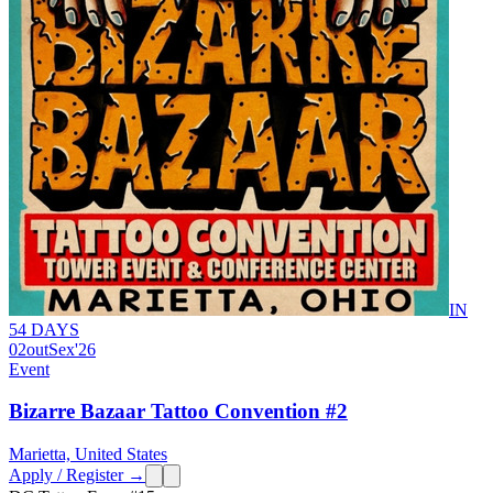
IN
54 DAYS
02
out
Sex
'26
Event
Bizarre Bazaar Tattoo Convention #2
Marietta, United States
Apply / Register →