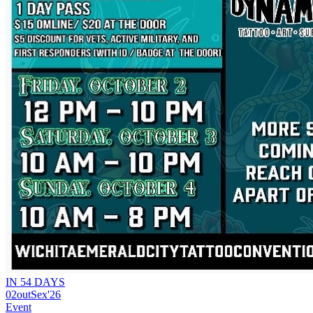
IN 54 DAYS
02
out
Sex
'26
Event