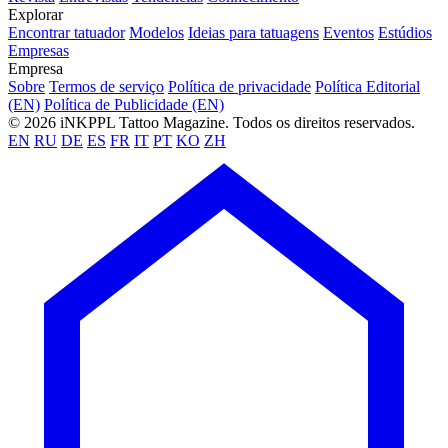
Explorar
Encontrar tatuador
Modelos
Ideias para tatuagens
Eventos
Estúdios
Empresas
Empresa
Sobre
Termos de serviço
Política de privacidade
Política Editorial
(EN)
Política de Publicidade (EN)
© 2026 iNKPPL Tattoo Magazine. Todos os direitos reservados.
EN
RU
DE
ES
FR
IT
PT
KO
ZH