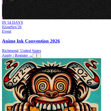
IN 54 DAYS
02
out
Sex
'26
Event
Anime Ink Convention 2026
Richmond, United States
Apply / Register →