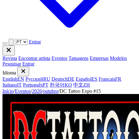
Entrar
Revista
Encontrar artista
Eventos
Tatuagens
Empresas
Modelos
Pesquisar
Entrar
Idioma
English
EN
Русский
RU
Deutsch
DE
Español
ES
Français
FR
Italiano
IT
Português
PT
한국어
KO
中文
ZH
Início
/
Eventos
/
2026
/
outubro
/
DC Tattoo Expo #15