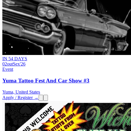
IN 54 DAYS
02
out
Sex
'26
Event
Yuma Tattoo Fest And Car Show #3
Yuma, United States
Apply / Register →