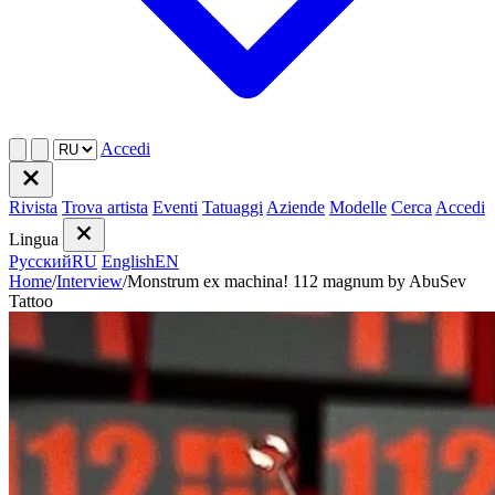
Accedi
Rivista
Trova artista
Eventi
Tatuaggi
Aziende
Modelle
Cerca
Accedi
Lingua
Русский
RU
English
EN
Home
/
Interview
/
Monstrum ex machina! 112 magnum by AbuSev
Tattoo