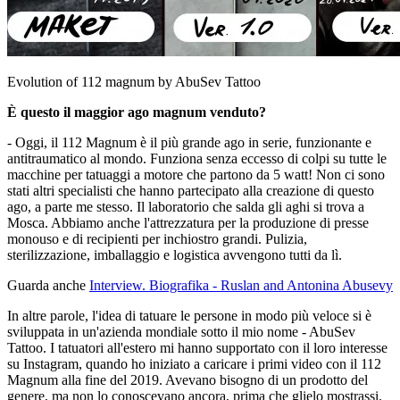
Evolution of 112 magnum by AbuSev Tattoo
È questo il maggior ago magnum venduto?
- Oggi, il 112 Magnum è il più grande ago in serie, funzionante e
antitraumatico al mondo. Funziona senza eccesso di colpi su tutte le
macchine per tatuaggi a motore che partono da 5 watt! Non ci sono
stati altri specialisti che hanno partecipato alla creazione di questo
ago, a parte me stesso. Il laboratorio che salda gli aghi si trova a
Mosca. Abbiamo anche l'attrezzatura per la produzione di presse
monouso e di recipienti per inchiostro grandi. Pulizia,
sterilizzazione, imballaggio e logistica avvengono tutti da lì.
Guarda anche
Interview. Biografika - Ruslan and Antonina Abusevy
In altre parole, l'idea di tatuare le persone in modo più veloce si è
sviluppata in un'azienda mondiale sotto il mio nome - AbuSev
Tattoo. I tatuatori all'estero mi hanno supportato con il loro interesse
su Instagram, quando ho iniziato a caricare i primi video con il 112
Magnum alla fine del 2019. Avevano bisogno di un prodotto del
genere, ma non lo conoscevano ancora, prima che glielo mostrassi.