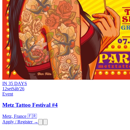
IN 35 DAYS
12
set
Sáb
'26
Event
Metz Tattoo Festival #4
Metz, France 🇫🇷
Apply / Register →