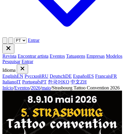
Entrar
Revista
Encontrar artista
Eventos
Tatuagens
Empresas
Modelos
Pesquisar
Entrar
Idioma
English
EN
Русский
RU
Deutsch
DE
Español
ES
Français
FR
Italiano
IT
Português
PT
한국어
KO
中文
ZH
Início
/
Eventos
/
2026
/
maio
/
Strasbourg Tattoo Convention 2026