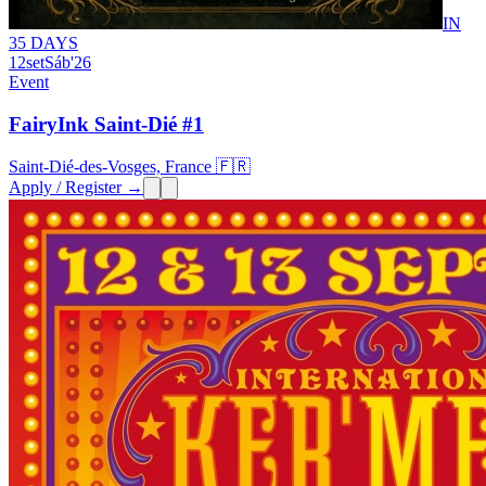
IN
35 DAYS
12
set
Sáb
'26
Event
FairyInk Saint-Dié #1
Saint-Dié-des-Vosges, France 🇫🇷
Apply / Register →