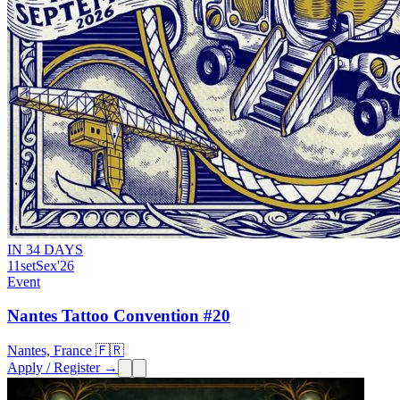
IN 34 DAYS
11
set
Sex
'26
Event
Nantes Tattoo Convention #20
Nantes, France 🇫🇷
Apply / Register →