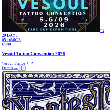
IN
28 DAYS
05
set
Sáb
'26
Event
Vesoul Tattoo Convention 2026
Vesoul, France 🇫🇷
Details →