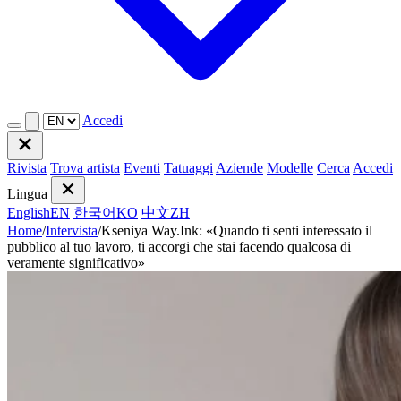
Accedi
Rivista
Trova artista
Eventi
Tatuaggi
Aziende
Modelle
Cerca
Accedi
Lingua
English
EN
한국어
KO
中文
ZH
Home
/
Intervista
/
Kseniya Way.Ink: «Quando ti senti interessato il
pubblico al tuo lavoro, ti accorgi che stai facendo qualcosa di
veramente significativo»