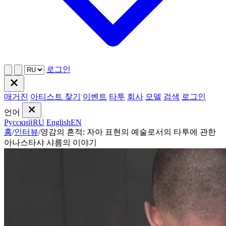
로그인
매거진
아티스트 찾기
이벤트
타투
회사
모델
검색
로그인
언어
Русский
RU
English
EN
홈
/
인터뷰
/
영감의 흔적: 자아 표현의 예술로서의 타투에 관한
아나스타샤 샤름의 이야기