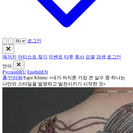
로그인
매거진
아티스트 찾기
이벤트
타투
회사
모델
검색
로그인
언어
Русский
RU
English
EN
홈
/
인터뷰
/
Egor Khimz: «내가 저지른 가장 큰 실수 중 하나는
나만의 스타일을 발명하고 발전시키기 시작한 것»