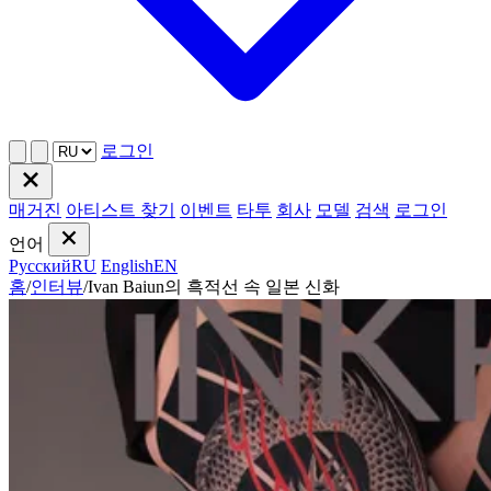
로그인
매거진
아티스트 찾기
이벤트
타투
회사
모델
검색
로그인
언어
Русский
RU
English
EN
홈
/
인터뷰
/
Ivan Baiun의 흑적선 속 일본 신화