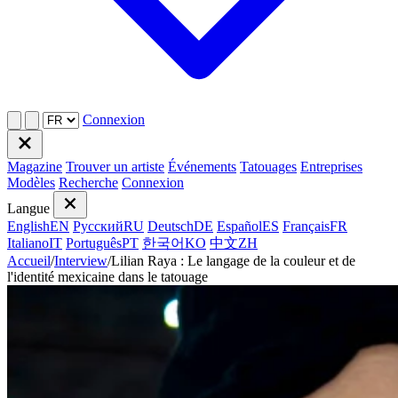
Connexion
Magazine
Trouver un artiste
Événements
Tatouages
Entreprises
Modèles
Recherche
Connexion
Langue
English
EN
Русский
RU
Deutsch
DE
Español
ES
Français
FR
Italiano
IT
Português
PT
한국어
KO
中文
ZH
Accueil
/
Interview
/
Lilian Raya : Le langage de la couleur et de
l'identité mexicaine dans le tatouage