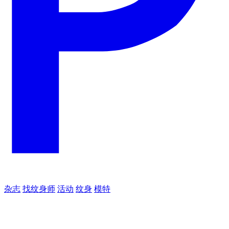
杂志
找纹身师
活动
纹身
模特