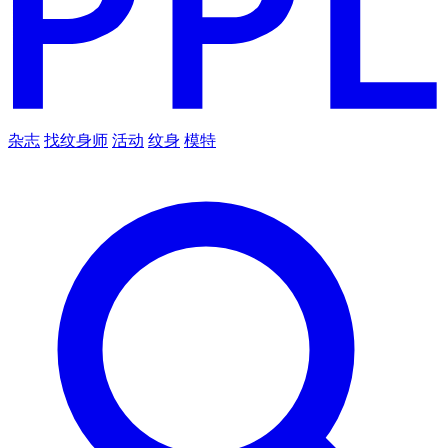
杂志
找纹身师
活动
纹身
模特