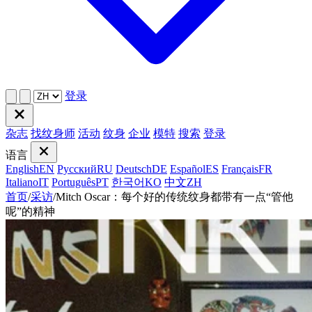
登录
杂志
找纹身师
活动
纹身
企业
模特
搜索
登录
语言
English
EN
Русский
RU
Deutsch
DE
Español
ES
Français
FR
Italiano
IT
Português
PT
한국어
KO
中文
ZH
首页
/
采访
/
Mitch Oscar：每个好的传统纹身都带有一点“管他
呢”的精神