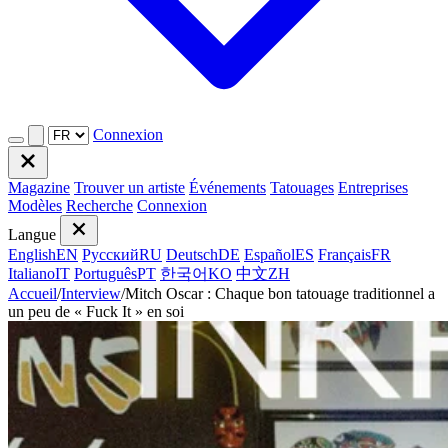
Connexion
Magazine
Trouver un artiste
Événements
Tatouages
Entreprises
Modèles
Recherche
Connexion
Langue
English
EN
Русский
RU
Deutsch
DE
Español
ES
Français
FR
Italiano
IT
Português
PT
한국어
KO
中文
ZH
Accueil
/
Interview
/
Mitch Oscar : Chaque bon tatouage traditionnel a
un peu de « Fuck It » en soi