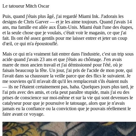
Le tatoueur Mitch Oscar
Puis, quand j'étais plus âgé, j'ai regardé Miami Ink. J'adorais les
designs de Chris Garver — et je les aime toujours. Quand j'avais 14
ans, ma famille est allée aux États-Unis. Miami était l'une des étapes,
et la seule chose que je voulais, c'était voir le magasin, ce que j'ai
fait. Ils ont été assez gentils pour me laisser entrer et jeter un coup
d'œil, ce qui m'a époustouflé.
Mais ce qui m'a vraiment fait entrer dans l'industrie, c'est un trip sous
acide quand j'avais 23 ans et que j'étais au chômage. J'en avais
marre de mon ancien travail et j'ai démissionné pour l'été, où je
faisais beaucoup la fête. Un jour, j'ai pris de l'acide de mon pote, qui
l'avait dans sa chaussure la veille parce que des flics le suivaient. Je
me souviens qu'il m'avait dit qu'il les remplacerait s'ils étaient nuls
— ils ne l'étaient certainement pas, haha. Quelques jours plus tard, je
l'ai pris avec des amis, et cela peut paraître stupide, mais j'ai eu des
prises de conscience sur moi-même et sur la vie qui sont devenues le
catalyseur pour que je poursuive le tatouage, alors que je n'avais
jamais eu la confiance ou la conviction que je pouvais réellement le
faire avant ce voyage.