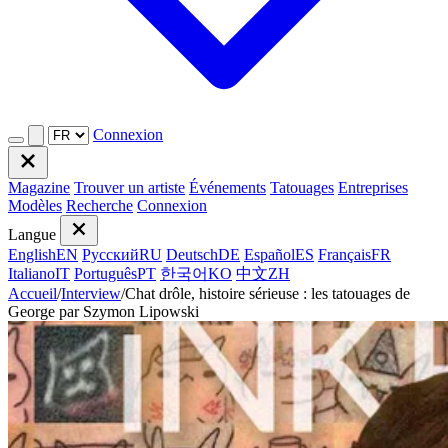
Connexion
Magazine
Trouver un artiste
Événements
Tatouages
Entreprises
Modèles
Recherche
Connexion
Langue
English
EN
Русский
RU
Deutsch
DE
Español
ES
Français
FR
Italiano
IT
Português
PT
한국어
KO
中文
ZH
Accueil
/
Interview
/
Chat drôle, histoire sérieuse : les tatouages de
George par Szymon Lipowski